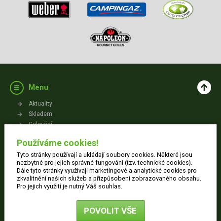
Menu
Aktuality
Skladem
Grilování
Videa
Používáme cookies!
Kontakt
Tyto stránky používají a ukládají soubory cookies. Některé jsou
Vše o nákupu
nezbytné pro jejich správné fungování (tzv. technické cookies).
Dále tyto stránky využívají marketingové a analytické cookies pro
zkvalitnění našich služeb a přizpůsobení zobrazovaného obsahu.
Jak nakupovat
Pro jejich využití je nutný Váš souhlas.
Obchodní podmínky
Dodací informace
POVOLIT VŠE
Ochrana osobních údajů
Reklamace