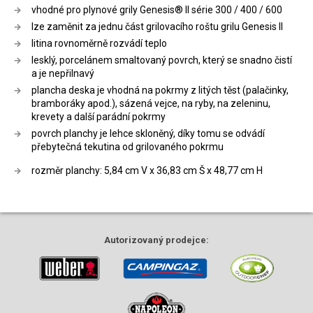
vhodné pro plynové grily Genesis®️ II série 300 / 400 / 600
lze zaměnit za jednu část grilovacího roštu grilu Genesis II
litina rovnoměrně rozvádí teplo
lesklý, porcelánem smaltovaný povrch, který se snadno čistí
a je nepřilnavý
plancha deska je vhodná na pokrmy z litých těst (palačinky,
bramboráky apod.), sázená vejce, na ryby, na zeleninu,
krevety a další parádní pokrmy
povrch planchy je lehce skloněný, díky tomu se odvádí
přebytečná tekutina od grilovaného pokrmu
rozměr planchy: 5,84 cm V x 36,83 cm Š x 48,77 cm H
Autorizovaný
prodejce: