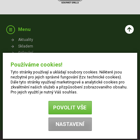
Menu
Aktuality
Skladem
Grilování
Videa
Používáme cookies!
Kontakt
Tyto stránky používají a ukládají soubory cookies. Některé jsou
Vše o nákupu
nezbytné pro jejich správné fungování (tzv. technické cookies).
Dále tyto stránky využívají marketingové a analytické cookies pro
zkvalitnění našich služeb a přizpůsobení zobrazovaného obsahu.
Jak nakupovat
Pro jejich využití je nutný Váš souhlas.
Obchodní podmínky
Dodací informace
POVOLIT VŠE
Ochrana osobních údajů
Reklamace
NASTAVENÍ