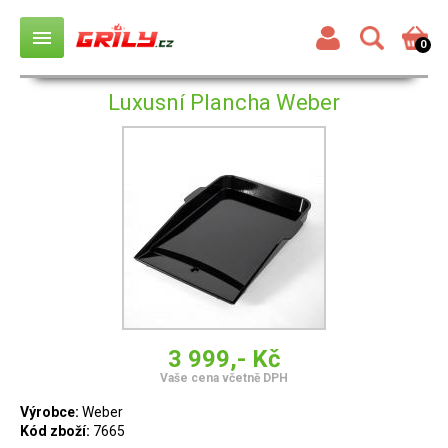
menu
0
Luxusní Plancha Weber
3 999,- Kč
Vaše cena včetně DPH
Výrobce:
Weber
Kód zboží:
7665